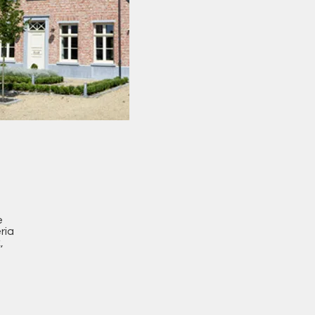
e
ria
,