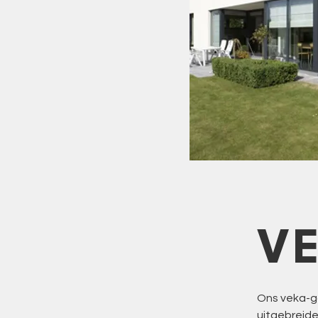
V
Ons veka-g
uitgebreid