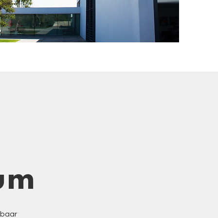
um
gbaar