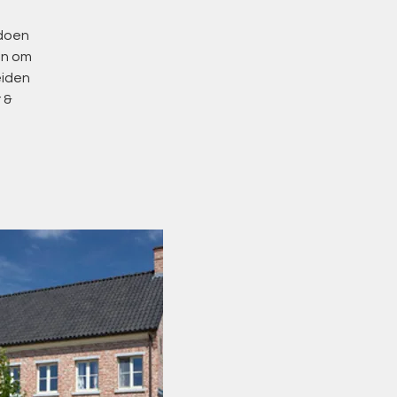
ldoen
 en om
eiden
 &