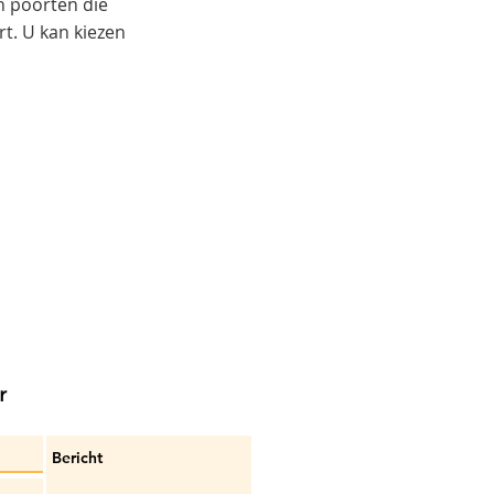
n poorten die
t. U kan kiezen
r