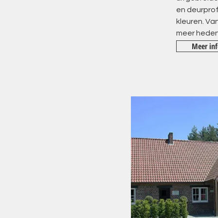
en deurprofi
kleuren. Van
meer hedend
Meer inf